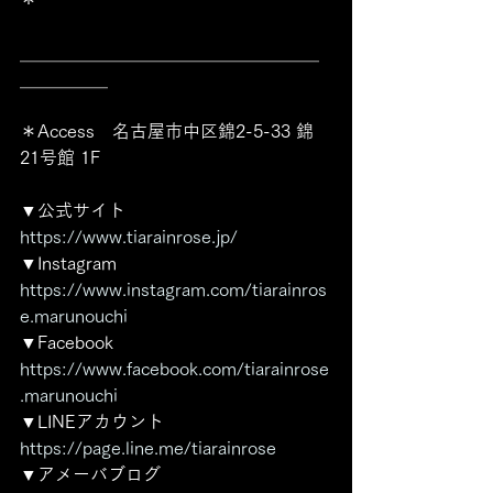
＿＿＿＿＿＿＿＿＿＿＿＿＿＿＿＿＿
＿＿＿＿＿ 
＊Access　名古屋市中区錦2-5-33 錦
21号館 1F
▼公式サイト
https://www.tiarainrose.jp/
▼Instagram
https://www.instagram.com/tiarainros
e.marunouchi
▼Facebook 
https://www.facebook.com/tiarainrose
.marunouchi
▼LINEアカウント 
https://page.line.me/tiarainrose
▼アメーバブログ 