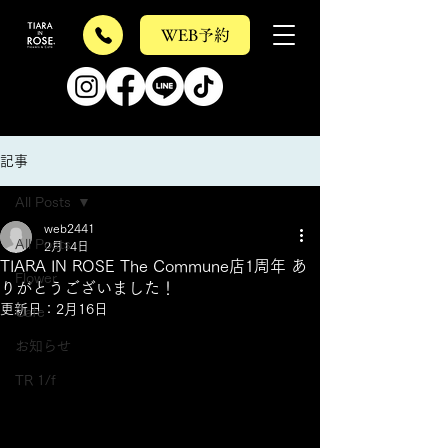
WEB予約
記事
All Posts
web2441
All Posts
2月14日
TIARA IN ROSE The Commune店1周年 あ
Flower
りがとうございました！
更新日：
2月16日
Cafe
お知らせ
TR 1/f