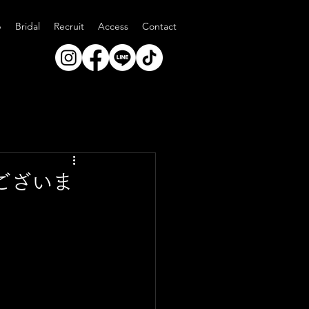
p
Bridal
Recruit
Access
Contact
ございま