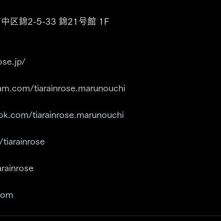
中区錦2-5-33 錦21号館 1F
ose.jp/
ram.com/tiarainrose.marunouchi
ok.com/tiarainrose.marunouchi
/tiarainrose
arainrose
.com