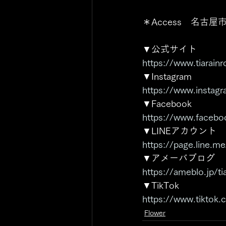
＊Access　名古屋市
▼公式サイト
https://www.tiarainr
▼Instagram
https://www.instag
▼Facebook 
https://www.facebo
▼LINEアカウント 
https://page.line.me
▼アメーバブログ 
https://ameblo.jp/ti
▼TikTok
https://www.tiktok
Flower