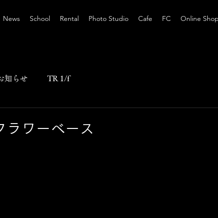
News
School
Rental
Photo Studio
Cafe
FC
Online Sho
お知らせ
TR 1/f
フラワーベース