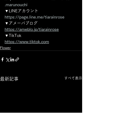
.marunouchi
▼LINEアカウント 
https://page.line.me/tiarainrose
▼アメーバブログ 
https://ameblo.jp/tiarainrose
▼TikTok
https://www.tiktok.com
Flower
すべて表示
最新記事