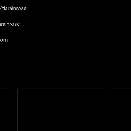
/tiarainrose
arainrose
.com