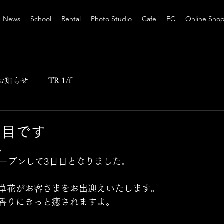
News
School
Rental
Photo Studio
Cafe
FC
Online Sho
お知らせ
TR 1/f
日目です
。
SEがオープンして3日目となりました。
草花がお客さまをお出迎えいたします。
香りにきっと癒されますよ。