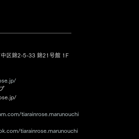
＿＿＿＿＿＿＿＿＿＿＿＿＿ 
中区錦2-5-33 錦21号館 1F
ose.jp/
プ
ose.jp/
ram.com/tiarainrose.marunouchi
ok.com/tiarainrose.marunouchi